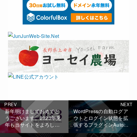
PREV
NEXT
新年明けましておめでと
WordPressの自動ログア
うございます。2023年兎
ウトとログイン状態を拡
年も当サイトをよろしく
張するプラグインAuto
お願いいたします。
Logout Extended