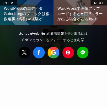
PREV
NEXT
WordPressのエディタ
WordPressで画像アップ
Gutenbergのブロックは複
ロードするとHTTPエラー
数選択で移動や複製が可
が出る場合がある時の対
能だ！
策
の新着情報を受け取るには
JunJunWeb.Net
SNSアカウントをフォローすると便利