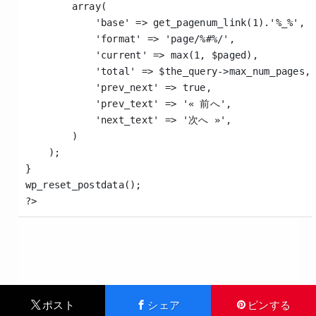
        array(
            'base' => get_pagenum_link(1).'%_%',
            'format' => 'page/%#%/',
            'current' => max(1, $paged),
            'total' => $the_query->max_num_pages,
            'prev_next' => true,
            'prev_text' => '« 前へ',
            'next_text' => '次へ »',
        )
    );
}
wp_reset_postdata();
?>
ポスト
シェア
ピンする