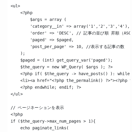
<ul>
    <?php
        $args = array (
        'category__in' => array('1','2','3',
        'order' => 'DESC', // 記事の並び順 昇順（A
        'paged' => $paged,
        'post_per_page' => 10, //表示する記事の数
    );
    $paged = (int) get_query_var('paged');
    $the_query = new WP_Query( $args ); ?>
    <?php if( $the_query -> have_posts() ): while
    <li><a href="<?php the_permalink() ?>"><?php 
    <?php endwhile; endif; ?>
</ul>
// ページネーションを表示
<?php
if ($the_query->max_num_pages > 1){ 
    echo paginate_links(